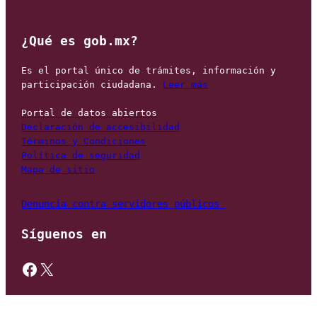
¿Qué es gob.mx?
Es el portal único de trámites, información y 
participación ciudadana. 
Leer más
Portal de datos abiertos
Declaración de accesibilidad
Términos y Condiciones
Política de seguridad
Mapa de sitio
Denuncia contra servidores públicos 
Síguenos en
https://www.facebook.com/gobmexico
X