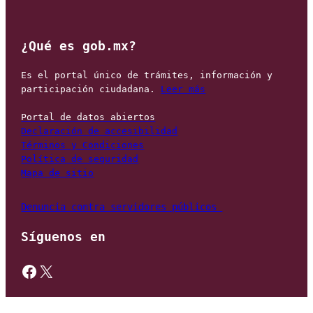
¿Qué es gob.mx?
Es el portal único de trámites, información y 
participación ciudadana. 
Leer más
Portal de datos abiertos
Declaración de accesibilidad
Términos y Condiciones
Política de seguridad
Mapa de sitio
Denuncia contra servidores públicos 
Síguenos en
https://www.facebook.com/gobmexico
X