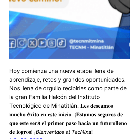
Hoy comienza una nueva etapa llena de
aprendizaje, retos y grandes oportunidades.
Nos llena de orgullo recibirles como parte de
la gran Familia Halcón del Instituto
Tecnológico de Minatitlán. 𝐋𝐞𝐬 𝐝𝐞𝐬𝐞𝐚𝐦𝐨𝐬
𝐦𝐮𝐜𝐡𝐨 é𝐱𝐢𝐭𝐨 𝐞𝐧 𝐞𝐬𝐭𝐞 𝐢𝐧𝐢𝐜𝐢𝐨. ¡𝐄𝐬𝐭𝐚𝐦𝐨𝐬 𝐬𝐞𝐠𝐮𝐫𝐨𝐬 𝐝𝐞
𝐪𝐮𝐞 𝐞𝐬𝐭𝐞 𝐬𝐞𝐫á 𝐞𝐥 𝐩𝐫𝐢𝐦𝐞𝐫 𝐩𝐚𝐬𝐨 𝐡𝐚𝐜𝐢𝐚 𝐮𝐧 𝐟𝐮𝐭𝐮𝐫𝐨𝐥𝐥𝐞𝐧𝐨
𝐝𝐞 𝐥𝐨𝐠𝐫𝐨𝐬! ¡𝘉𝘪𝘦𝘯𝘷𝘦𝘯𝘪𝘥𝘰𝘴 𝘢𝘭 𝘛𝘦𝘤𝘔𝘪𝘯𝘢!