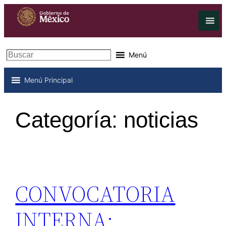
Saltar
al
contenido
Buscar
Menú
Menú Principal
Categoría:
noticias
CONVOCATORIA
INTERNA: