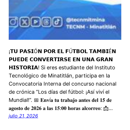
¡𝗧𝗨 𝗣𝗔𝗦𝗜Ó𝗡 𝗣𝗢𝗥 𝗘𝗟 𝗙Ú𝗧𝗕𝗢𝗟 𝗧𝗔𝗠𝗕𝗜É𝗡
𝗣𝗨𝗘𝗗𝗘 𝗖𝗢𝗡𝗩𝗘𝗥𝗧𝗜𝗥𝗦𝗘 𝗘𝗡 𝗨𝗡𝗔 𝗚𝗥𝗔𝗡
𝗛𝗜𝗦𝗧𝗢𝗥𝗜𝗔! Si eres estudiante del Instituto
Tecnológico de Minatitlán, participa en la
Convocatoria Interna del concurso nacional
de crónica “Los días del fútbol: ¡Así viví el
Mundial!”. 📅 𝐄𝐧𝐯í𝐚 𝐭𝐮 𝐭𝐫𝐚𝐛𝐚𝐣𝐨 𝐚𝐧𝐭𝐞𝐬 𝐝𝐞𝐥 𝟏𝟓 𝐝𝐞
𝐚𝐠𝐨𝐬𝐭𝐨 𝐝𝐞 𝟐𝟎𝟐𝟔 𝐚 𝐥𝐚𝐬 𝟏𝟓:𝟎𝟎 𝐡𝐨𝐫𝐚𝐬 𝐚𝐥𝐜𝐨𝐫𝐫𝐞𝐨: 📩…
julio 21, 2026