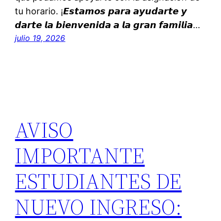
tu horario. ¡𝙀𝙨𝙩𝙖𝙢𝙤𝙨 𝙥𝙖𝙧𝙖 𝙖𝙮𝙪𝙙𝙖𝙧𝙩𝙚 𝙮
𝙙𝙖𝙧𝙩𝙚 𝙡𝙖 𝙗𝙞𝙚𝙣𝙫𝙚𝙣𝙞𝙙𝙖 𝙖 𝙡𝙖 𝙜𝙧𝙖𝙣 𝙛𝙖𝙢𝙞𝙡𝙞𝙖…
julio 19, 2026
AVISO
IMPORTANTE
ESTUDIANTES DE
NUEVO INGRESO: