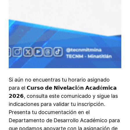
Si aún no encuentras tu horario asignado
para el 𝗖𝘂𝗿𝘀𝗼 𝗱𝗲 𝗡𝗶𝘃𝗲𝗹𝗮𝗰𝗶ó𝗻 𝗔𝗰𝗮𝗱é𝗺𝗶𝗰𝗮
𝟮𝟬𝟮𝟲, consulta este comunicado y sigue las
indicaciones para validar tu inscripción.
Presenta tu documentación en el
Departamento de Desarrollo Académico para
que podamos apoyarte con la asignación de