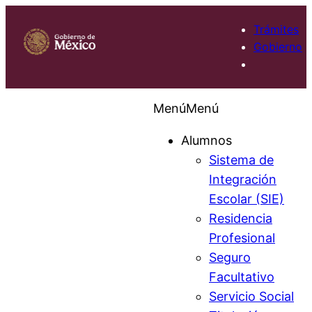
Trámites
Gobierno
Menú
Menú
Alumnos
Sistema de
Integración
Escolar (SIE)
Residencia
Profesional
Seguro
Facultativo
Servicio Social