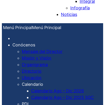
Integral
Infografía
Noticias
Menú Principal
Menú Principal
Conócenos
Mensaje del Director
Misión y Visión
Organigrama
Directorio
Ubicación
Calendario
Calendario Ago – Dic 2026
Calendario Ago – Dic 2025 SGC
PDI