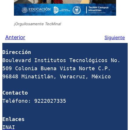
¡Orgullosamente TecMina!
Anterior
Siguiente
Dirección
Boulevard Institutos Tecnológicos No. 
509 Colonia Buena Vista Norte C.P. 
96848 Minatitlán, Veracruz, México

Contacto
Teléfono: 9222027335
Enlaces
INAI