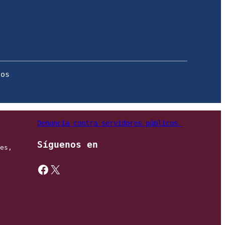
Denuncia contra servidores públicos 
Síguenos en
es, 
https://www.facebook.com/gobmexico
X