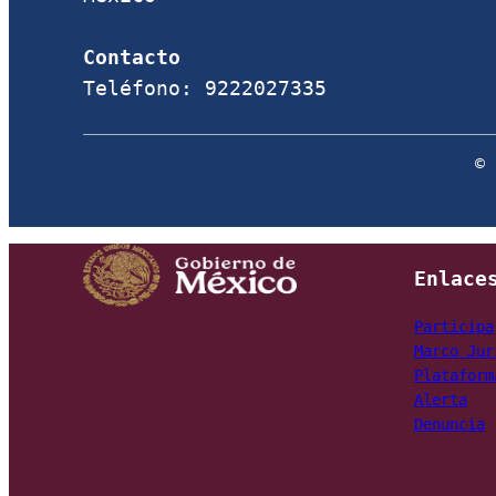
Contacto
Teléfono: 9222027335
Enlace
Marco Jur
Plataform
Alerta
Denuncia