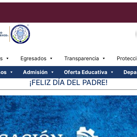
s
Egresados
Transparencia
Protecc
nos
Admisión
Oferta Educativa
Depa
¡FELIZ DÍA DEL PADRE!